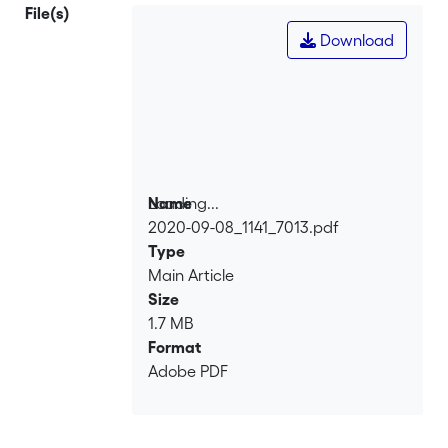
File(s)
Download
Loading...
Name
2020-09-08_1141_7013.pdf
Loading...
Type
Main Article
Size
1.7 MB
Format
Adobe PDF