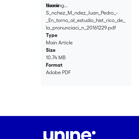
Loading...
Name
S_nchez_M_ndez_Juan_Pedro_-
Loading...
_En_torno_al_estudio_hist_rico_de_
la_pronunciaci_n_20161229.pdf
Type
Main Article
Size
10.74 MB
Format
Adobe PDF