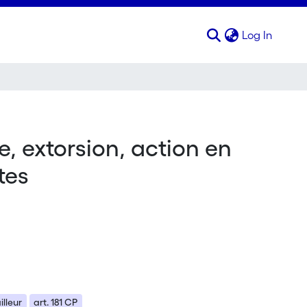
(curren
Log In
, extorsion, action en
tes
lleur
art. 181 CP