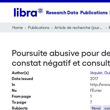
Research Data
Publications
Home
Publications
Article de recherche (journal article)
Poursuite abusive pour de
constat négatif et consult
Author(s)
Jéquier, G
Date issued
2017
In
http://www
No
FÈvrier
From page
1
To page
7
Subjects
Pénal
con