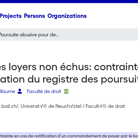
Projects
Persons
Organizations
Poursuite abusive pour des loyers non échus: contrainte, extorsion, action en constat négatif et consultation du registre des poursuites
s loyers non échus: contrainte
ation du registre des poursui
uillaume
Faculté de droit
.bail.ch/, Universit√© de Neuch√¢tel / Facult√© de droit
trainte en cas de notification d’un commandement de payer par le bai