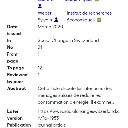
Weber,
Institut de recherches
Sylvain
économiques
Date
March 2020
issued
In
Social Change in Switzerland
No
21
From
1
page
To page
12
Reviewed
1
by peer
Abstract
Cet article discute les intentions des
ménages suisses de réduire leur
consommation d'énergie. Il examine
leurs connaissances en matière
Later
https://www.socialchangeswitzerland.c
d'énergie ainsi que l'acceptation et la
version
h/?p=1953
visibilité de la taxe CO2. Les données
Publication
journal article