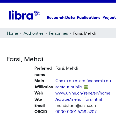
Research Data
Publications
Project
Home
Authorities
Personnes
Farsi, Mehdi
Farsi, Mehdi
Preferred
Farsi, Mehdi
name
Main
Chaire de micro-économie du
Affiliation
secteur public
Web
www.unine.ch/irene/en/home
Site
/equipe/mehdi_farsi.html
Email
mehdi.farsi@unine.ch
ORCID
0000-0001-6748-5207