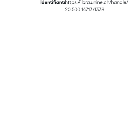
Identifiants
https://libra.unine.ch/handle/
20.500.14713/1339
Publications
Projects
Metrics
Affiliations