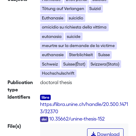
Tötung auf Verlangen
Suizid
Euthanasie
suicidio
omicidio su richiesta della vittima
eutanasia
suicide
meurtre sur la demande de la victime
euthanasie
Sterblichkeit
Suisse
Schweiz
Suisse(État)
Svizzera(Stato)
Hochschulschrift
Publication
doctoral thesis
type
Identifiers
https://libra.unine.ch/handle/20.500.1471
3/32370
DOI
10.35662/unine-thesis-152
File(s)
Download