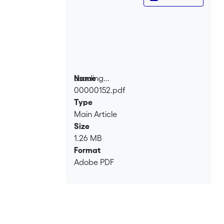
Loading...
Name
00000152.pdf
Loading...
Type
Main Article
Size
1.26 MB
Format
Adobe PDF