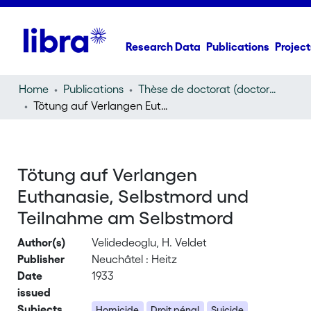
Research Data
Publications
Project
Home
Publications
Thèse de doctorat (doctoral thesis)
Tötung auf Verlangen Euthanasie, Selbstmord und Teilnahme am Selbstmord
Tötung auf Verlangen
Euthanasie, Selbstmord und
Teilnahme am Selbstmord
Author(s)
Velidedeoglu, H. Veldet
Publisher
Neuchâtel : Heitz
Date
1933
issued
Subjects
Homicide
Droit pénal
Suicide