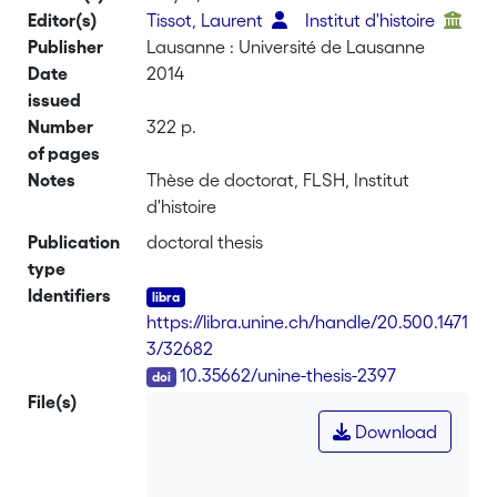
Editor(s)
Tissot, Laurent
Institut d'histoire
Publisher
Lausanne : Université de Lausanne
Date
2014
issued
Number
322 p.
of pages
Notes
Thèse de doctorat, FLSH, Institut
d'histoire
Publication
doctoral thesis
type
Identifiers
https://libra.unine.ch/handle/20.500.1471
3/32682
DOI
10.35662/unine-thesis-2397
File(s)
Download