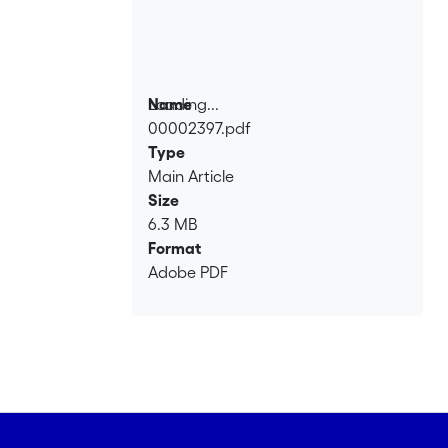
Loading...
Name
00002397.pdf
Loading...
Type
Main Article
Size
6.3 MB
Format
Adobe PDF