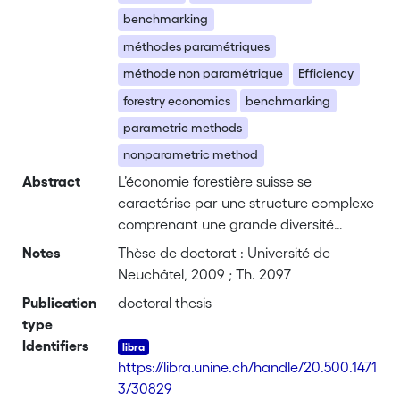
benchmarking
méthodes paramétriques
méthode non paramétrique
Efficiency
forestry economics
benchmarking
parametric methods
nonparametric method
Abstract
L’économie forestière suisse se
caractérise par une structure complexe
comprenant une grande diversité
d’activités et de types d’entreprises. Ce
Notes
Thèse de doctorat : Université de
travail constitue une analyse empirique
Neuchâtel, 2009 ; Th. 2097
de l’efficience de quelque 700
Publication
doctoral thesis
exploitations forestières publiques en
type
Suisse avant et après l’ouragan «
Identifiers
Lothar » qui a touché l’Europe de
https://libra.unine.ch/handle/20.500.1471
l’Ouest à fin décembre 1999. La période
3/30829
étudiée va de 1998 à 2003. En