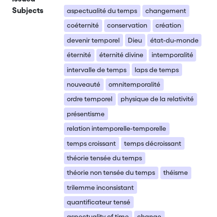
Subjects
aspectualité du temps
changement
coéternité
conservation
création
devenir temporel
Dieu
état-du-monde
éternité
éternité divine
intemporalité
intervalle de temps
laps de temps
nouveauté
omnitemporalité
ordre temporel
physique de la relativité
présentisme
relation intemporelle-temporelle
temps croissant
temps décroissant
théorie tensée du temps
théorie non tensée du temps
théisme
trilemme inconsistant
quantificateur tensé
aspectuality of time
change