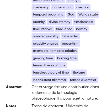
coeternity
conservation
creation
temporal becoming
God
World’s state
eternity
divine eternity
timelessness
time interval
time lapse
novelty
omnitemporality
time order
relativity physics
presentism
atemporal-temporal relation
growing time
burning time
tensed theory of time
tenseless theory of time
theisme
inconsistent trilemma
tensed quantifier
Abstract
Cet ouvrage fait une contribution dans
le domaine de la théologie
philosophique. Il a pour sujet la nature
de l’éternité de Dieu, et plus largement
Notes
Thèse de doctorat : Université de