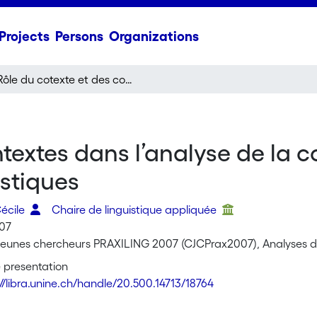
Projects
Persons
Organizations
Rôle du cotexte et des contextes dans l’analyse de la co-construction discursive des représentations linguistiques
textes dans l’analyse de la c
istiques
Cécile
Chaire de linguistique appliquée
007
Jeunes chercheurs PRAXILING 2007 (CJCPrax2007), Analyses du d
 presentation
://libra.unine.ch/handle/20.500.14713/18764