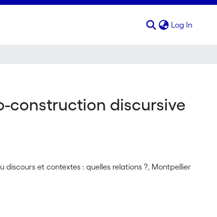
(curren
Log In
o-construction discursive
iscours et contextes : quelles relations ?, Montpellier