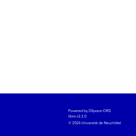
Powered by DSpace-CRIS
libra v2.2.0
© 2026 Université de Neuchâtel