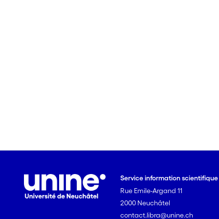
Service information scientifiqu
Rue Emile-Argand 11
2000 Neuchâtel
contact.libra@unine.ch