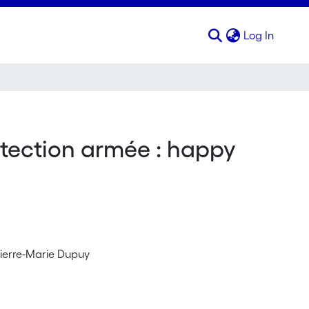
(curren
Log In
otection armée : happy
 Pierre-Marie Dupuy