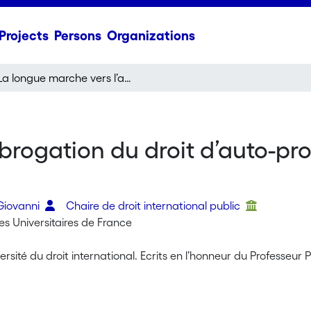
Projects
Persons
Organizations
La longue marche vers l’abrogation du droit d’auto-protection armée : happy end ou remake en vue ?
brogation du droit d’auto-pr
 Giovanni
Chaire de droit international public
ses Universitaires de France
versité du droit international. Ecrits en l’honneur du Professeur