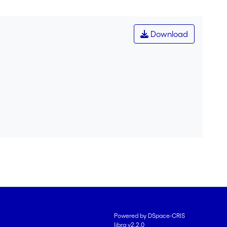
Download
Powered by DSpace-CRIS
libra v2.2.0