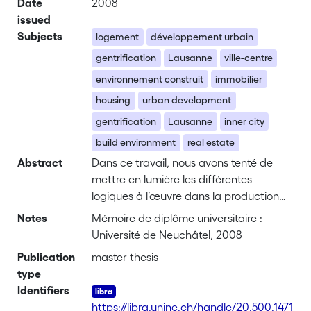
Date
2008
issued
Subjects
logement
développement urbain
gentrification
Lausanne
ville-centre
environnement construit
immobilier
housing
urban development
gentrification
Lausanne
inner city
build environment
real estate
Abstract
Dans ce travail, nous avons tenté de
mettre en lumière les différentes
logiques à l’œuvre dans la production
de l’environnement construit résidentiel
Notes
Mémoire de diplôme universitaire :
sur la commune de Lausanne. Nous
Université de Neuchâtel, 2008
nous sommes concentrés sur la période
Publication
master thesis
2001-2005 qui coïncide avec une
type
période de reprise dans l’immobilier
Identifiers
après la crise des années nonante.
https://libra.unine.ch/handle/20.500.1471