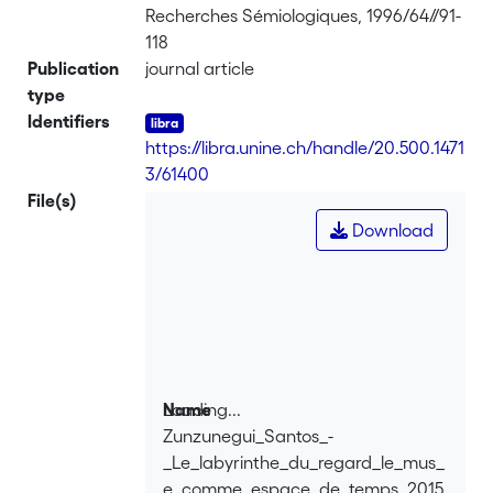
Recherches Sémiologiques, 1996/64//91-
118
Publication
journal article
type
Identifiers
https://libra.unine.ch/handle/20.500.1471
3/61400
File(s)
Download
Loading...
Name
Zunzunegui_Santos_-
Loading...
_Le_labyrinthe_du_regard_le_mus_
e_comme_espace_de_temps_2015