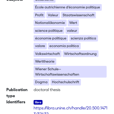
École autrichienne d'économie politique
Profit
Valeur
Staatswissenschaft
Nationalökonomie
Wert
science politique
valeur
économie politique
scienza politica
valore
economia politica
Volkswirtschaft
Wirtschaftsordnung
Werttheorie
Wiener Schule--
Wirtschaftswissenschaften
Dogma
Hochschulschrift
Publication
doctoral thesis
type
Identifiers
https://libra.unine.ch/handle/20.500.1471
3/32432