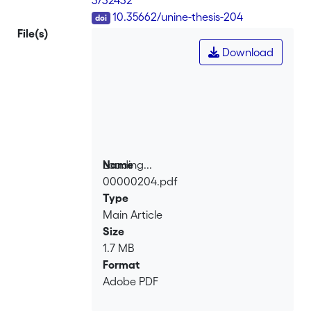
DOI
10.35662/unine-thesis-204
File(s)
Download
Loading...
Name
00000204.pdf
Loading...
Type
Main Article
Size
1.7 MB
Format
Adobe PDF