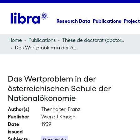
Research Data
Publications
Project
Home
Publications
Thèse de doctorat (doctoral thesis)
Das Wertproblem in der österreichischen Schule der Nationalökonomie
Das Wertproblem in der
österreichischen Schule der
Nationalökonomie
Author(s)
Thenhalter, Franz
Publisher
Wien : J Kmoch
Date
1939
issued
Subjects
Geschichte