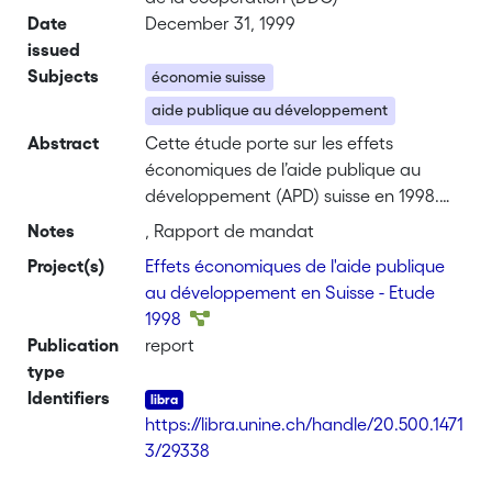
Date
December 31, 1999
issued
Subjects
économie suisse
aide publique au développement
Abstract
Cette étude porte sur les effets
économiques de l’aide publique au
développement (APD) suisse en 1998.
Elle examine les apports générés par les
Notes
, Rapport de mandat
dépenses d’APD sur le produit intérieur
Project(s)
Effets économiques de l'aide publique
brut et sur l’emploi en Suisse pour
au développement en Suisse - Etude
l’année 1998.
1998
Publication
report
type
Identifiers
https://libra.unine.ch/handle/20.500.1471
3/29338