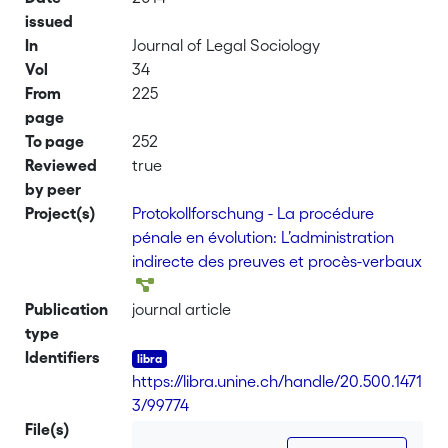
issued
In
Journal of Legal Sociology
Vol
34
From
225
page
To page
252
Reviewed
true
by peer
Project(s)
Protokollforschung - La procédure
pénale en évolution: L’administration
indirecte des preuves et procès-verbaux
Publication
journal article
type
Identifiers
https://libra.unine.ch/handle/20.500.1471
3/99774
File(s)