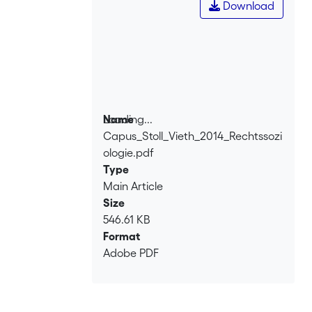
Download
Loading...
Name
Capus_Stoll_Vieth_2014_Rechtssozi
Loading...
ologie.pdf
Type
Main Article
Size
546.61 KB
Format
Adobe PDF