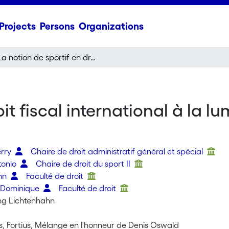
Projects
Persons
Organizations
La notion de sportif en droit fiscal international à la lumière des travaux récents de l'OCDE
oit fiscal international à la l
erry
Chaire de droit administratif général et spécial
tonio
Chaire de droit du sport II
ann
Faculté de droit
 Dominique
Faculté de droit
ing Lichtenhahn
ius, Fortius, Mélange en l'honneur de Denis Oswald