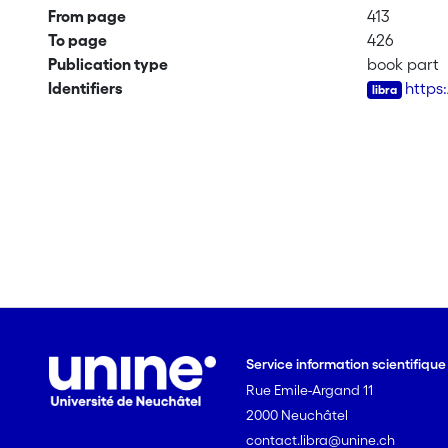
From page
413
To page
426
Publication type
book part
Identifiers
https
Service information scientifiqu
Rue Emile-Argand 11
2000 Neuchâtel
contact.libra@unine.ch