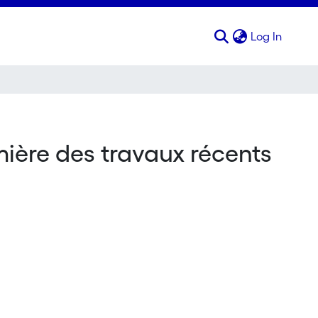
(curren
Log In
umière des travaux récents