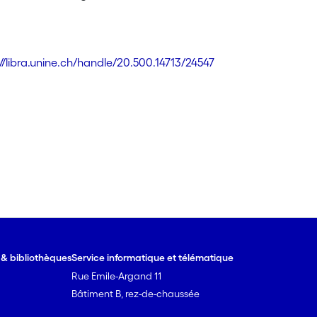
://libra.unine.ch/handle/20.500.14713/24547
e & bibliothèques
Service informatique et télématique
Rue Emile-Argand 11
Bâtiment B, rez-de-chaussée