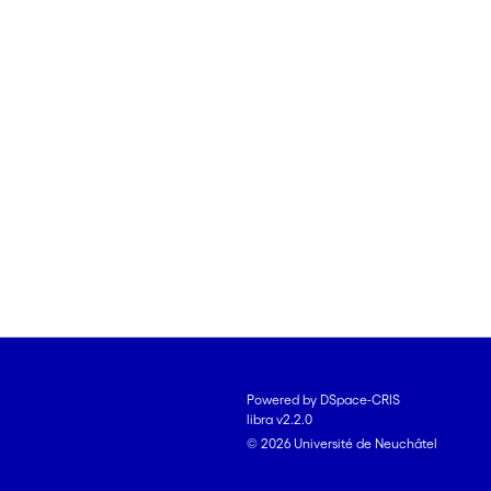
Powered by DSpace-CRIS
libra v2.2.0
© 2026 Université de Neuchâtel