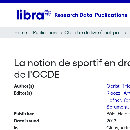
Research Data
Publications
Home
Publications
Chapitre de livre (book part)
La notion de sportif en dr
de l'OCDE
Author(s)
Obrist, Thi
Editor(s)
Rigozzi, An
Hafner, Y
Sprumont,
Publisher
Bâle: Helb
Date issued
2012
In
Citius, Alt