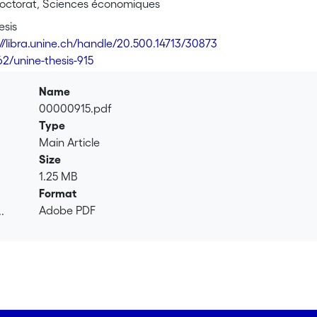
octorat, Sciences économiques
esis
://libra.unine.ch/handle/20.500.14713/30873
62/unine-thesis-915
Name
00000915.pdf
Type
Main Article
Size
1.25 MB
Format
Adobe PDF
.
.