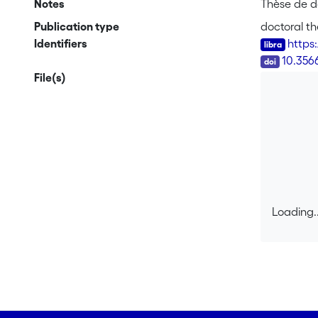
Notes
Thèse de d
Publication type
doctoral th
Identifiers
https
DOI
10.356
File(s)
Loading..
Loading..