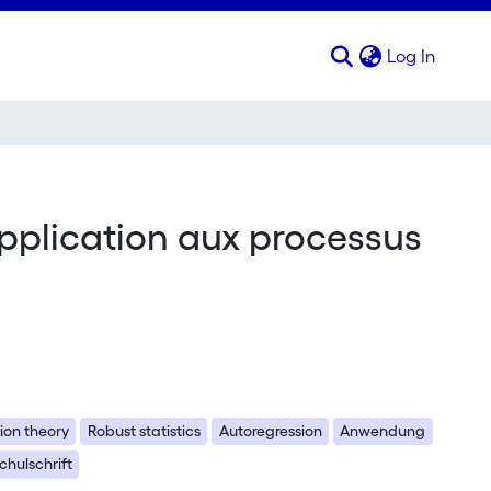
(curren
Log In
pplication aux processus
ion theory
Robust statistics
Autoregression
Anwendung
hulschrift