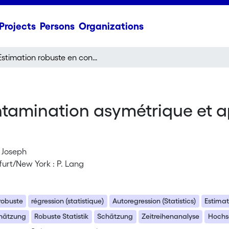
Projects
Persons
Organizations
Estimation robuste en contamination asymétrique et application aux processus autorégressifs
ntamination asymétrique et a
, Joseph
furt/New York : P. Lang
robuste
régression (statistique)
Autoregression (Statistics)
Estimat
hätzung
Robuste Statistik
Schätzung
Zeitreihenanalyse
Hochsc