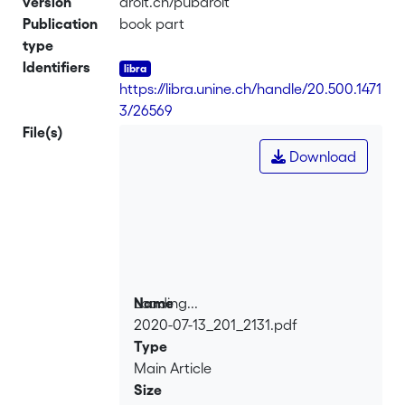
version
droit.ch/pubdroit
Publication
book part
type
Identifiers
https://libra.unine.ch/handle/20.500.1471
3/26569
File(s)
Download
Loading...
Name
2020-07-13_201_2131.pdf
Loading...
Type
Main Article
Size