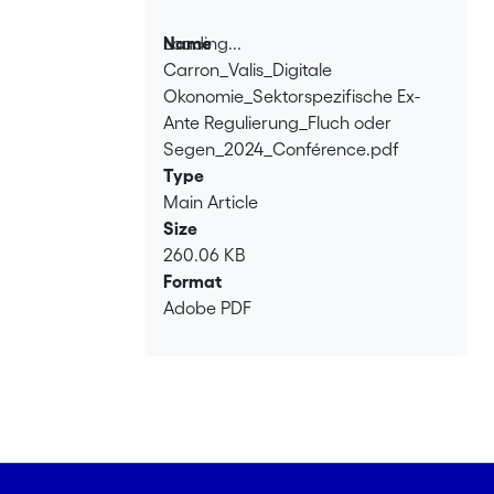
Loading...
Name
Carron_Valis_Digitale
Loading...
Okonomie_Sektorspezifische Ex-
Ante Regulierung_Fluch oder
Segen_2024_Conférence.pdf
Type
Main Article
Size
260.06 KB
Format
Adobe PDF