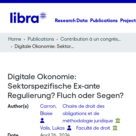
Research Data
Publications
Project
Home
Publications
Contribution à un congrès (conference paper)
Digitale Okonomie: Sektorspezifische Ex-ante Regulierung? Fluch oder Segen?
Digitale Okonomie:
Sektorspezifische Ex-ante
Regulierung? Fluch oder Segen?
Author(s)
Carron,
Chaire de droit des
Blaise
obligations et de
méthodologie juridique
Valis, Lukas
Faculté de droit
Date
April 26, 2024