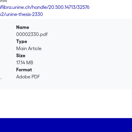
esis
://libra.unine.ch/handle/20.500.14713/32576
62/unine-thesis-2330
Name
00002330.pdf
Type
Main Article
Size
17.14 MB
Format
Adobe PDF
.
.