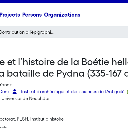
Projects
Persons
Organizations
Contribution à l’épigraphie et l’histoire de la Boétie hellénistique, de la destruction de Thèbes à la bataille de Pydna (335-167 av. J.-C.
 et l’histoire de la Boétie hel
 bataille de Pydna (335-167 av
 Yannis
 Denis
Institut d'archéologie et des sciences de l'Antiquité
: Université de Neuchâtel
ctorat, FLSH, Institut d'histoire