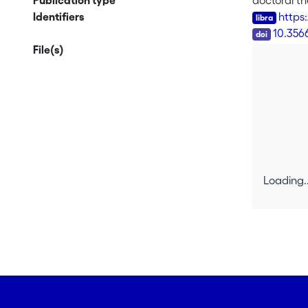
Publication type
doctoral th
Identifiers
https
DOI
10.356
File(s)
Loading..
Loading..