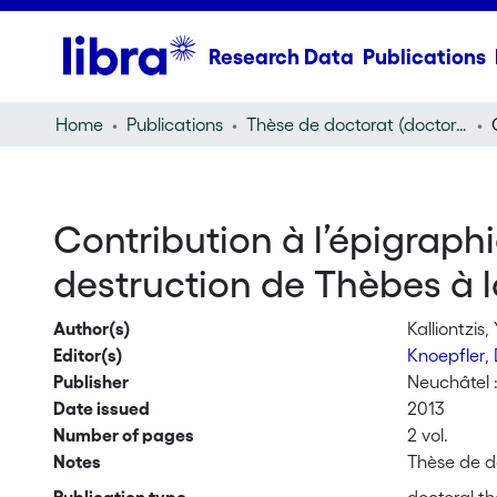
Research Data
Publications
Home
Publications
Thèse de doctorat (doctoral thesis)
Contribution à l’épigraphie
destruction de Thèbes à la
Author(s)
Kalliontzis,
Editor(s)
Knoepfler,
Publisher
Neuchâtel 
Date issued
2013
Number of pages
2 vol.
Notes
Thèse de do