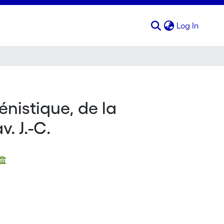
(curren
Log In
lénistique, de la
. J.-C.