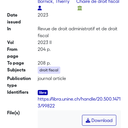
Bornick, Thierry
Chaire de droit fiscal
Date
2023
issued
In
Revue de droit administratif et de droit
fiscal
Vol
2023 II
From
204 p.
page
To page
208 p.
Subjects
droit fiscal
Publication
journal article
type
Identifiers
https://libra.unine.ch/handle/20.500.1471
3/99822
File(s)
Download