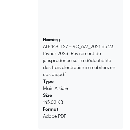
Loading...
Name
ATF 149 II 27 = 9C_677_2021 du 23
Loading...
février 2023 [Revirement de
jurisprudence sur la déductibilité
des frais d’entretien immobiliers en
cas de.pdf
Type
Main Article
Size
145.02 KB
Format
Adobe PDF