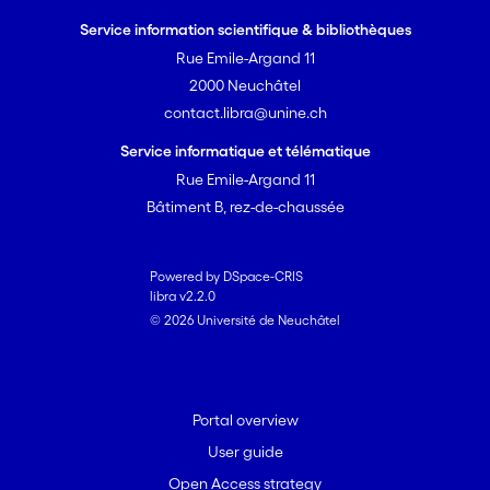
proposes a reading of territorial
Service information scientifique & bibliothèques
dynamics, economic and social
Rue Emile-Argand 11
conditions for "sustainable" innovation in
2000 Neuchâtel
the photovoltaic and the sustainable
contact.libra@unine.ch
finance industries in western
Switzerland. In contrast to the
Service informatique et télématique
traditional theory of innovative milieus –
Rue Emile-Argand 11
where innovation processes are mainly
Bâtiment B, rez-de-chaussée
supply-oriented – we show that
sustainable innovations imply redefining
relations to consumers and users. To
Powered by DSpace-CRIS
libra v2.2.0
tackle this issue, we propose an
© 2026 Université de Neuchâtel
approach based on the convention of
sustainability. We finally conclude with a
reflection on the concept of innovative
milieu regarding cognitive, financial and
Portal overview
discursive issues.
User guide
Open Access strategy