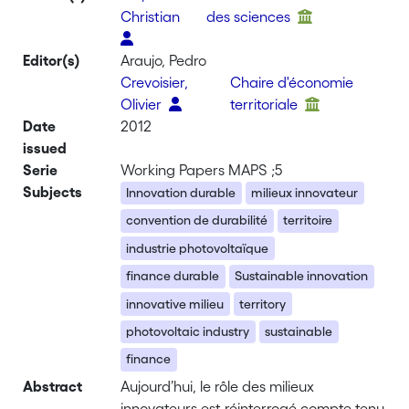
Christian
des sciences
Editor(s)
Araujo, Pedro
Crevoisier,
Chaire d'économie
Olivier
territoriale
Date
2012
issued
Serie
Working Papers MAPS ;5
Subjects
Innovation durable
milieux innovateur
convention de durabilité
territoire
industrie photovoltaïque
finance durable
Sustainable innovation
innovative milieu
territory
photovoltaic industry
sustainable
finance
Abstract
Aujourd’hui, le rôle des milieux
innovateurs est réinterrogé compte tenu