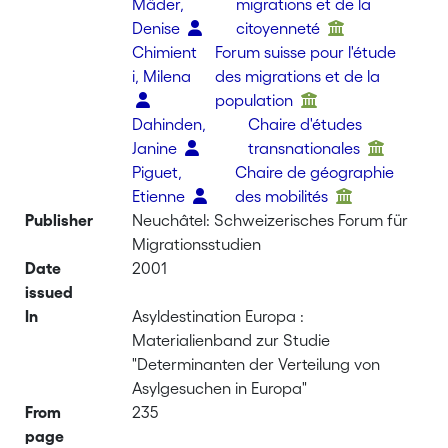
Mäder,
migrations et de la
Denise
citoyenneté
Chimient
Forum suisse pour l'étude
i, Milena
des migrations et de la
population
Dahinden,
Chaire d'études
Janine
transnationales
Piguet,
Chaire de géographie
Etienne
des mobilités
Publisher
Neuchâtel: Schweizerisches Forum für
Migrationsstudien
Date
2001
issued
In
Asyldestination Europa :
Materialienband zur Studie
"Determinanten der Verteilung von
Asylgesuchen in Europa"
From
235
page