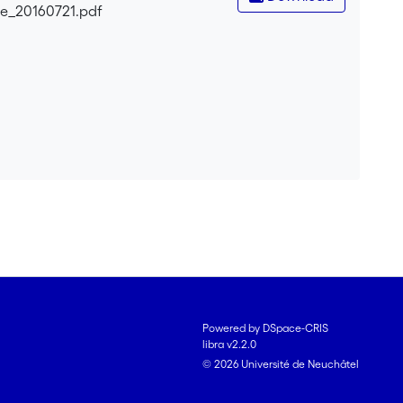
ue_20160721.pdf
Powered by DSpace-CRIS
libra v2.2.0
© 2026 Université de Neuchâtel