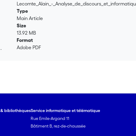
Lecomte_Alain_-_Analyse_de_discours_et_informatiq
Type
Main Article
Size
13.92 MB
Format
Adobe PDF
.
.
e & bibliothèques
Service informatique et télématique
Rue Emile-Argand 11
Bâtiment B, rez-de-chaussée