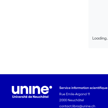
Loading..
Loading..
Service information scientifiqu
Rue Emile-Argand 11
2000 Neuchâtel
contact.libra@unine.ch