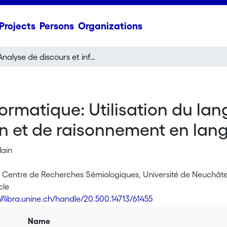
Projects
Persons
Organizations
Analyse de discours et informatique: Utilisation du langage DEREDEC dans les études sur l'argumentation et de raisonnement en langue naturelle
formatique: Utilisation du l
n et de raisonnement en lang
lain
 Centre de Recherches Sémiologiques, Université de Neuchâte
cle
://libra.unine.ch/handle/20.500.14713/61455
Name