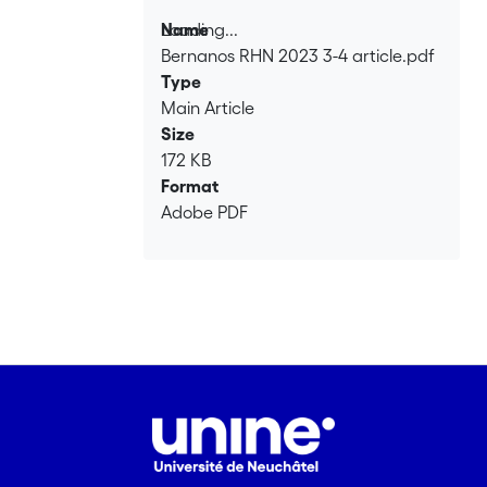
Loading...
Name
Bernanos RHN 2023 3-4 article.pdf
Loading...
Type
Main Article
Size
172 KB
Format
Adobe PDF