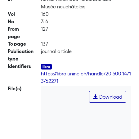
Musée neuchâtelois
Vol
160
No
3-4
From
127
page
To page
137
Publication
journal article
type
Identifiers
https://libra.unine.ch/handle/20.500.1471
3/62271
File(s)
Download