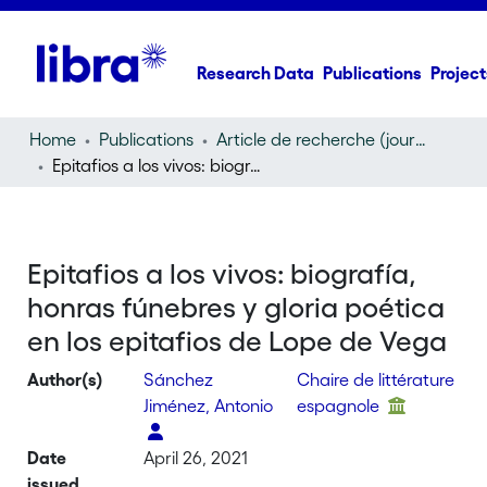
Research Data
Publications
Project
Home
Publications
Article de recherche (journal article)
Epitafios a los vivos: biografía, honras fúnebres y gloria poética en los epitafios de Lope de Vega
Epitafios a los vivos: biografía,
honras fúnebres y gloria poética
en los epitafios de Lope de Vega
Author(s)
Sánchez
Chaire de littérature
Jiménez, Antonio
espagnole
Date
April 26, 2021
issued