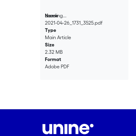
Loading...
Name
2021-04-26_1731_3525.pdf
Loading...
Type
Main Article
Size
2.32 MB
Format
Adobe PDF