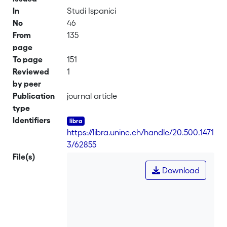
In
Studi Ispanici
No
46
From
135
page
To page
151
Reviewed
1
by peer
Publication
journal article
type
Identifiers
https://libra.unine.ch/handle/20.500.1471
3/62855
File(s)
Download