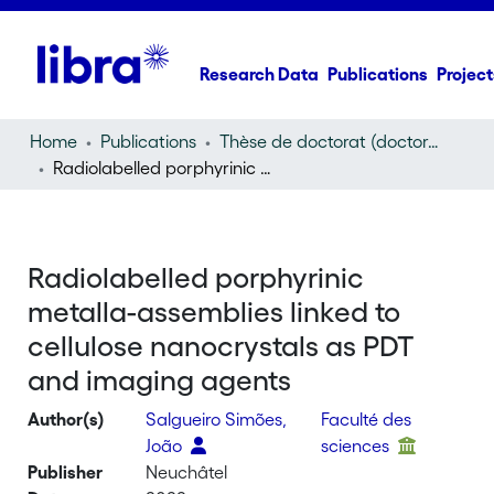
Research Data
Publications
Project
Home
Publications
Thèse de doctorat (doctoral thesis)
Radiolabelled porphyrinic metalla-assemblies linked to cellulose nanocrystals as PDT and imaging agents
Radiolabelled porphyrinic
metalla-assemblies linked to
cellulose nanocrystals as PDT
and imaging agents
Author(s)
Salgueiro Simões,
Faculté des
João
sciences
Publisher
Neuchâtel