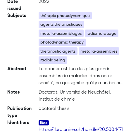
Date
2022
issued
Subjects
thérapie photodynamique
agents théranostiques
metalla-assemblages
radiomarquage
photodynamic therapy
theranostic agents
metalla-assemblies
radiolabeling
Abstract
Le cancer est l’un des plus grands
ensembles de maladies dans notre
société, ce qui signifie qu’il y a un besoin
urgent de nouveaux médicaments pour
Notes
Doctorat, Université de Neuchâtel,
traiter le cancer. L’un des plus grands
Institut de chimie
défis du traitement anticancéreux est
Publication
doctoral thesis
l’administration spécifique de
type
médicaments aux cellules cibles afin
Identifiers
d’éviter les effets délétères sur les
https://libra.unine.ch/handle/20.500.1471