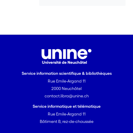
qui conduit à leurs destructions avec
des effets secondaires limités.
Parallèlement au traitement, le
diagnostic précoce joue un rôle
essentiel pour le résultat. En particulier,
l’imagerie est un outil extrêmement
intrigant puisqu’il permet non
seulement le diagnostic mais aussi
l’accompagnement du traitement.
Cette étude vise à utiliser des
Service information scientifique & bibliothèques
nanocristaux de cellulose pour
Rue Emile-Argand 11
transporter et livrer des molécules
photosensibles à des cibles biologiques
2000 Neuchâtel
et créer une nouvelle génération
contact.libra@unine.ch
d’agents théranostiques. Pour cela, des
Service informatique et télématique
porphyrines et des phtalocyanines ont
Rue Emile-Argand 11
été synthétisées, dans le but d’explorer
Bâtiment B, rez-de-chaussée
leur ensemble particulier de bandes
d’absorption pour le traitement en PDT.