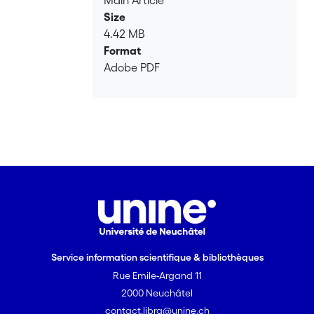
Main Article
Georges Perec est défaillante, oublieuse
Size
et le lieu qu’elle est doit être exploré et
4.42 MB
cartographié, l’écrivain devenant ainsi
Format
cartographe qui fait de son texte un
Adobe PDF
<i>atlas de la mémoire</i> afin de (se)
repérer et de mettre à plat ses
souvenirs. Ensuite, l’<i>atlas</i>, comme
figure encyclopédique, montre
comment les trous de mémoire sont
contrebalancés par la stabilité des livres
et de la bibliothèque, lieux où se fixent
des chronologies avérées et non plus
des reconstitutions arbitraires. Explorer
la littérature revient en quelque sorte à
combler les absences de la mémoire.
Service information scientifique & bibliothèques
L’<i>atlas</i> comme figure du savoir
Rue Emile-Argand 11
absolu permet également d’aborder
une technique chère à Georges Perec :
2000 Neuchâtel
l’inventaire, qui met à distance
contact.libra@unine.ch