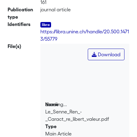
161
Publication
journal article
type
Identifiers
https://libra.unine.ch/handle/20.500.1471
3/55779
File(s)
Download
Loading...
Name
Le_Senne_Ren_-
Loading...
_Caract_re_libert_valeur.pdf
Type
Main Article