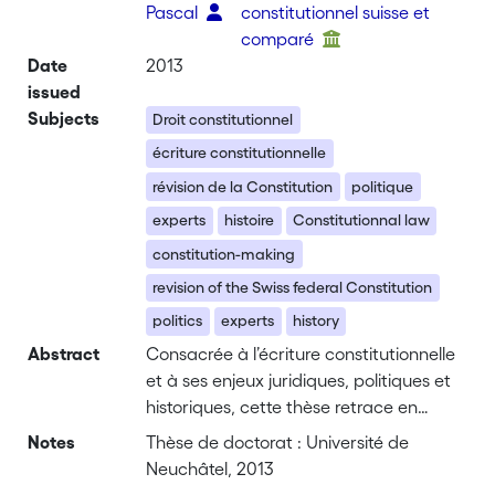
Pascal
constitutionnel suisse et
comparé
Date
2013
issued
Subjects
Droit constitutionnel
écriture constitutionnelle
révision de la Constitution
politique
experts
histoire
Constitutionnal law
constitution-making
revision of the Swiss federal Constitution
politics
experts
history
Abstract
Consacrée à l’écriture constitutionnelle
et à ses enjeux juridiques, politiques et
historiques, cette thèse retrace en
particulier le long processus de la
Notes
Thèse de doctorat : Université de
révision totale de la Constitution du 29
Neuchâtel, 2013
mai 1874. En vigueur jusqu’au 31