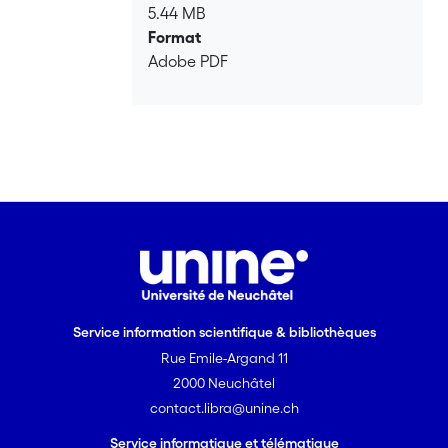
5.44 MB
et la seconde, au processus de révision
Format
totale proprement dit. Après une
Adobe PDF
introduction méthodologique, la
première partie décrit la notion
d’écriture constitutionnelle, soit son
objet, ses modes ses normes et ses
limites. Ensuite, elle retrace le long
cheminement historique du cadre
juridique de la révision totale de la
Constitution du 29 mai 1874. La
seconde partie de notre travail traite de
la révision de la Constitution du 29 mai
1874, en parlant des travaux
Service information scientifique & bibliothèques
préliminaires, de la phase
Rue Emile-Argand 11
préparlementaire et des débats
parlementaires. L’avancement des
2000 Neuchâtel
travaux d’écriture constitutionnelle est
contact.libra@unine.ch
présenté dans son contexte intellectuel,
Service informatique et télématique