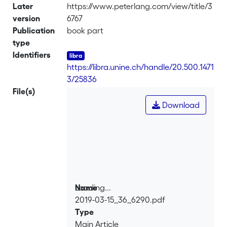
Later
https://www.peterlang.com/view/title/3
version
6767
Publication
book part
type
Identifiers
https://libra.unine.ch/handle/20.500.1471
3/25836
File(s)
Download
Loading...
Name
2019-03-15_36_6290.pdf
Loading...
Type
Main Article