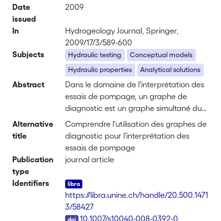
Date
2009
issued
In
Hydrogeology Journal, Springer,
2009/17/3/589-600
Subjects
Hydraulic testing
Conceptual models
Hydraulic properties
Analytical solutions
Abstract
Dans le domaine de l’interprétation des
essais de pompage, un graphe de
diagnostic est un graphe simultané du
rabattement et de sa dérivée
Alternative
Comprendre l’utilisation des graphes de
logarithmique en fonction du temps. Ce
title
diagnostic pour l’interprétation des
graphe est habituellement représenté
essais de pompage
en échelle bi-logarithmique. Les
Publication
journal article
avantages principaux et les limites de
type
cet outil sont discutés à l’aide de trois
Identifiers
exemples hydrogéologiques réels. Des
https://libra.unine.ch/handle/20.500.1471
recommandations pratiques sont
3/58427
proposées afin d’utiliser ces graphes
DOI
10.1007/s10040-008-0392-0