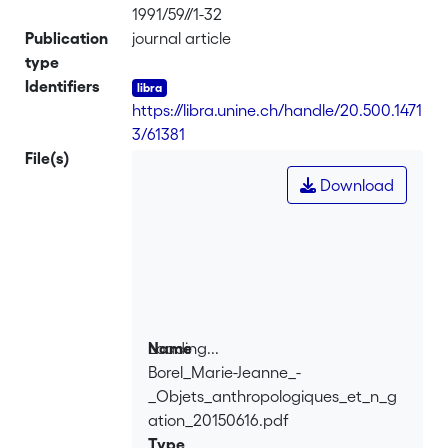
1991/59//1-32
Publication
journal article
type
Identifiers
https://libra.unine.ch/handle/20.500.1471
3/61381
File(s)
Download
Loading...
Name
Borel_Marie-Jeanne_-
Loading...
_Objets_anthropologiques_et_n_g
ation_20150616.pdf
Type