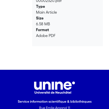
00002520.pdf
Loading...
manifeste premièrement dans le droit
Type
conventionnel. L’analyse des clauses de
Main Article
nécessité militaire contenues dans
Size
certaines conventions multilatérales
6.58 MB
atteste ainsi de l’omniprésence du
Format
principe dans ce domaine. Elle est aussi
Adobe PDF
l’occasion de cerner la portée du
principe. Celui-ci se manifeste dans les
deux éléments nécessaires aux fins de
l’identification des règles de droit
international coutumier : la pratique et
l’opinio juris des États. Les références au
principe faites par des États dans le
cadre de
conférences diplomatiques, de
procédures judiciaires ou dans leur
correspondance diplomatique ainsi que
Service information scientifique & bibliothèques
les définitions contenues dans des
manuels militaires, de même que la
Rue Emile-Argand 11