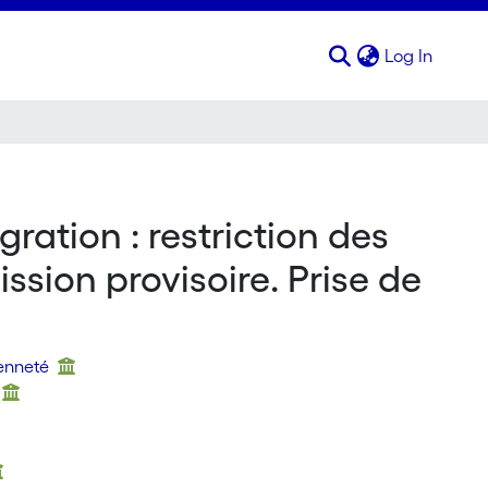
(curren
Log In
gration : restriction des
ssion provisoire. Prise de
yenneté