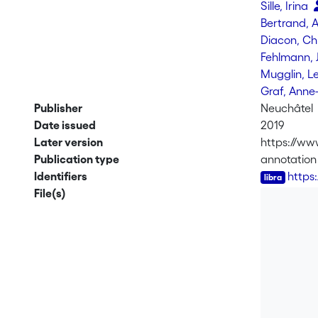
Sille, Irina
Bertrand, 
Diacon, Ch
Fehlmann, 
Mugglin, L
Graf, Ann
Publisher
Neuchâtel
Date issued
2019
Later version
https://ww
Publication type
annotation
Identifiers
https
File(s)