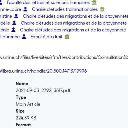
Faculté des lettres et sciences humaines
Anne-Laure
Chaire d'études transnationales
ristine
Chaire d'études des migrations et de la citoyennet
Joëlle
Chaire d'études des migrations et de la citoyennet
eonie
Chaire d'études des migrations et de la citoyenneté
e-Laurence
Faculté de droit
w.unine.ch/files/live/sites/sfm/files/contributions/Consultat
://libra.unine.ch/handle/20.500.14713/19996
Name
2021-09-03_2792_3617.pdf
Type
Main Article
Size
224.39 KB
Format