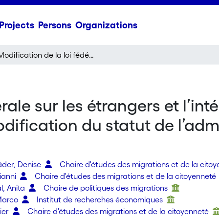
Projects
Persons
Organizations
Modification de la loi fédérale sur les étrangers et l’intégration : restriction des voyages à l’étranger et modification du statut de l’admission provisoire. Prise de position scientifique
rale sur les étrangers et l’inté
dification du statut de l’admi
äder, Denise
Chaire d'études des migrations et de la cito
ianni
Chaire d'études des migrations et de la citoyenneté
, Anita
Chaire de politiques des migrations
 Marco
Institut de recherches économiques
dier
Chaire d'études des migrations et de la citoyenneté