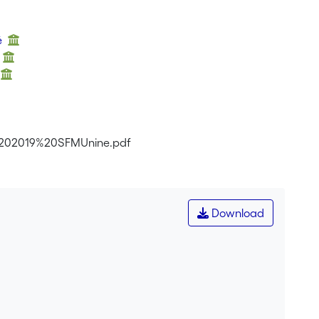
é
é
ion%202019%20SFMUnine.pdf
Download