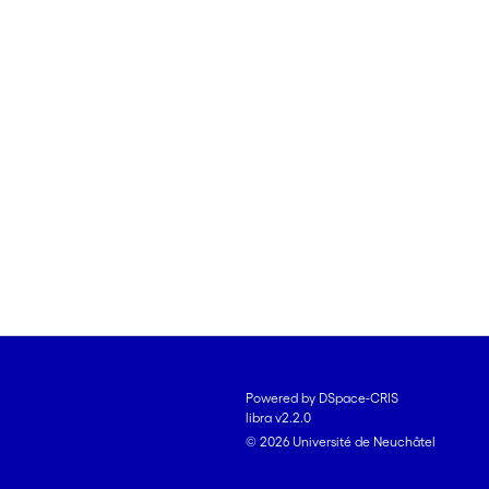
Powered by DSpace-CRIS
libra v2.2.0
© 2026 Université de Neuchâtel