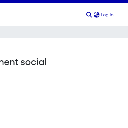
(curren
Log In
ment social