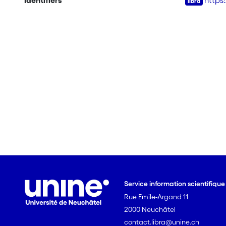
Identifiers
https
Service information scientifiqu
Rue Emile-Argand 11
2000 Neuchâtel
contact.libra@unine.ch