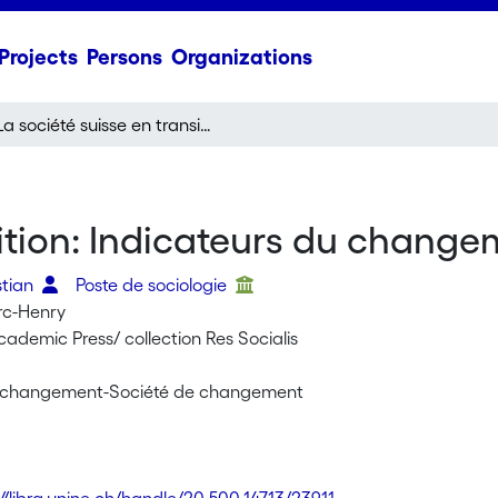
Projects
Persons
Organizations
La société suisse en transition: Indicateurs du changement social
sition: Indicateurs du change
stian
Poste de sociologie
rc-Henry
cademic Press/ collection Res Socialis
n changement-Société de changement