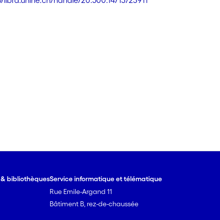
://libra.unine.ch/handle/20.500.14713/23911
e & bibliothèques
Service informatique et télématique
Rue Emile-Argand 11
Bâtiment B, rez-de-chaussée