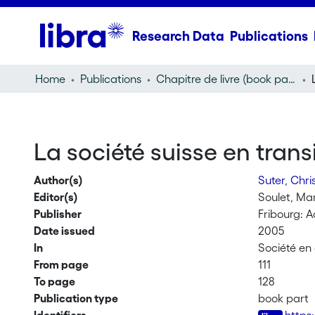
Research Data
Publications
Home
Publications
Chapitre de livre (book part)
La société suisse en tran
Author(s)
Suter, Chri
Editor(s)
Soulet, Ma
Publisher
Fribourg: A
Date issued
2005
In
Société e
From page
111
To page
128
Publication type
book part