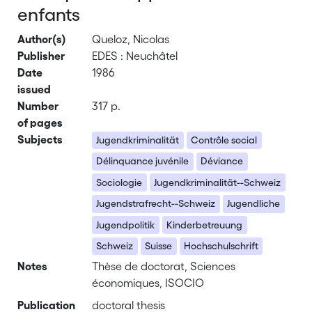
enfants
Author(s)
Queloz, Nicolas
Publisher
EDES : Neuchâtel
Date
1986
issued
Number
317 p.
of pages
Subjects
Jugendkriminalität
Contrôle social
Délinquance juvénile
Déviance
Sociologie
Jugendkriminalität--Schweiz
Jugendstrafrecht--Schweiz
Jugendliche
Jugendpolitik
Kinderbetreuung
Schweiz
Suisse
Hochschulschrift
Notes
Thèse de doctorat, Sciences
économiques, ISOCIO
Publication
doctoral thesis