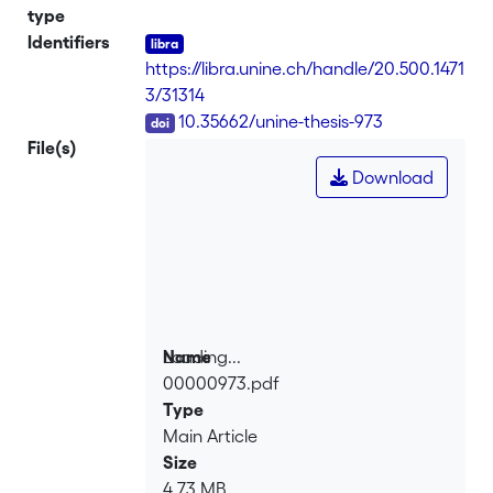
type
Identifiers
https://libra.unine.ch/handle/20.500.1471
3/31314
DOI
10.35662/unine-thesis-973
File(s)
Download
Loading...
Name
00000973.pdf
Loading...
Type
Main Article
Size
4.73 MB