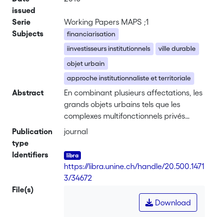
issued
Serie
Working Papers MAPS ;1
Subjects
financiarisation
iinvestisseurs institutionnels
ville durable
objet urbain
approche institutionnaliste et territoriale
Abstract
En combinant plusieurs affectations, les
grands objets urbains tels que les
complexes multifonctionnels privés
(centre commercial et de loisirs) ou
Publication
journal
publics-privés (stades de sport et
type
centre commercial) qui se sont
Identifiers
récemment multipliés en Suisse peuvent
https://libra.unine.ch/handle/20.500.1471
contribuer à la construction de « la ville
3/34672
sur la ville. » Parallèlement à ces
File(s)
changements d’ordre technique, on
Download
assiste également à l’intervention