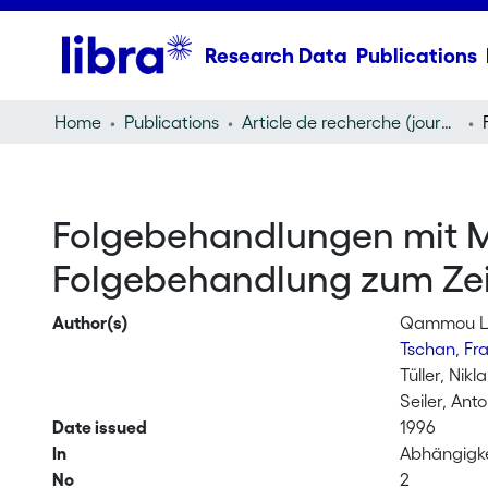
Research Data
Publications
Home
Publications
Article de recherche (journal article)
Folgebehandlungen mit Met
Folgebehandlung zum Zei
Author(s)
Qammou Le
Tschan, Fr
Tüller, Nikl
Seiler, Ant
Date issued
1996
In
Abhängigke
No
2