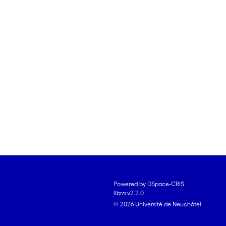
Powered by DSpace-CRIS
libra v2.2.0
© 2026 Université de Neuchâtel