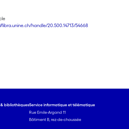
cle
://libra.unine.ch/handle/20.500.14713/54668
e & bibliothèques
Service informatique et télématique
Rue Emile-Argand 11
Bâtiment B, rez-de-chaussée