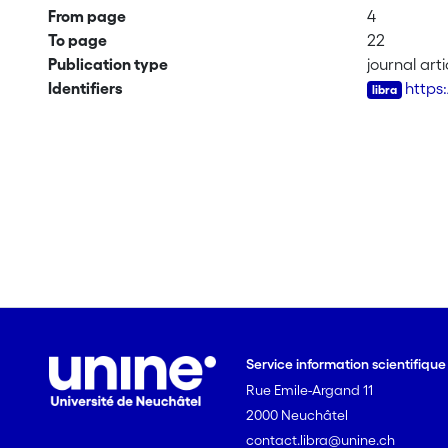
From page
4
To page
22
Publication type
journal arti
Identifiers
https
Service information scientifiqu
Rue Emile-Argand 11
2000 Neuchâtel
contact.libra@unine.ch