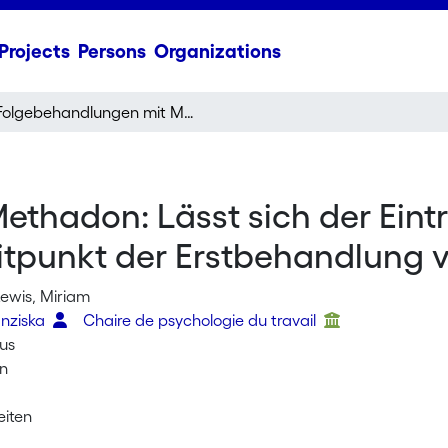
Projects
Persons
Organizations
Folgebehandlungen mit Methadon: Lässt sich der Eintritt in eine Folgebehandlung zum Zeitpunkt der Erstbehandlung voraussagen
hadon: Lässt sich der Eintri
tpunkt der Erstbehandlung 
wis, Miriam
anziska
Chaire de psychologie du travail
aus
on
iten