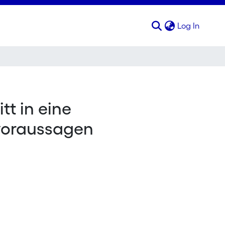
(curren
Log In
tt in eine
voraussagen