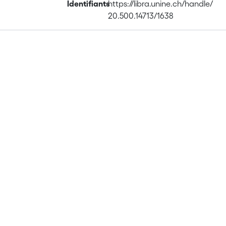
Identifiants
https://libra.unine.ch/handle/
20.500.14713/1638
Publications
Projects
Metrics
Affiliations