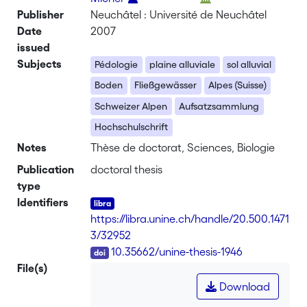
Publisher
Neuchâtel : Université de Neuchâtel
Date
2007
issued
Subjects
Pédologie
plaine alluviale
sol alluvial
Boden
Fließgewässer
Alpes (Suisse)
Schweizer Alpen
Aufsatzsammlung
Hochschulschrift
Notes
Thèse de doctorat, Sciences, Biologie
Publication
doctoral thesis
type
Identifiers
https://libra.unine.ch/handle/20.500.1471
3/32952
DOI
10.35662/unine-thesis-1946
File(s)
Download