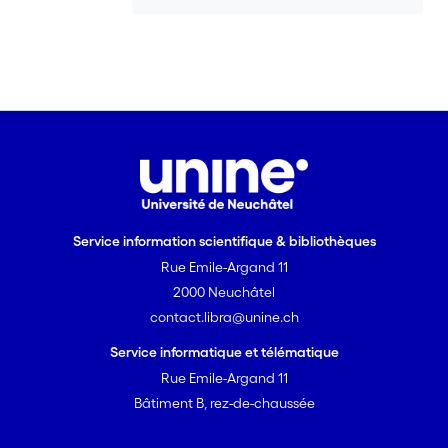
ressources humaines notamment),
l’hôpital s’est doté d’une comptabilité
analytique et de plus en plus de
médecins perçoivent des bonii en
fonction de leurs résultats. Enfin, le
nouveau régime de financement des
soins hospitaliers, qui a instauré un
forfait par cas, a placé les hôpitaux
publics en concurrence avec les
cliniques privées. De ce fait, la gestion
Service information scientifique & bibliothèques
hospitalière se fonde désormais sur une
modélisation industrielle.
Rue Emile-Argand 11
Après la vérification du postulat, la
2000 Neuchâtel
thèse expose des questions de droit
contact.libra@unine.ch
matériel à incidence procédurale, tels
Service informatique et télématique
que les liens contractuels qui se nouent
Rue Emile-Argand 11
entre les différents protagonistes, les
Bâtiment B, rez-de-chaussée
fondements de la responsabilité civile
médicale et les régimes spéciaux de