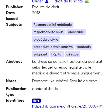
Olivier
droit de la santé
Publisher
Faculté de droit
Date
2018
issued
Subjects
Responsabilité médicale
responsabilité civile
procédure
procédure civile
procédure administrative
médecin
soignant
hôpital
clinique
Abstract
La thèse se construit autour du postulat
selon lequel la responsabilité civile
médicale devrait être régie uniquement
par le droit privé fédéral, y compris
Notes
Doctorat, Neuchâtel, Faculté de droit
lorsque l’auteur du geste préjudiciable a
Publication
doctoral thesis
agi en qualité d’agent de l’Etat dans un
type
établissement communément appelé «
Identifiers
hôpital public ».
https://libra.unine.ch/handle/20.500.1471
L’étude examine d’abord l’évolution