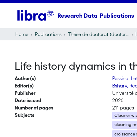
Research Data
Publications
Home
Publications
Thèse de doctorat (doctoral thesis)
Life history dynamics in 
Author(s)
Pessina, Le
Editor(s)
Bshary, R
Publisher
Université
Date issued
2026
Number of pages
211 pages
Subjects
Cleaner wr
cleaning m
croissance 