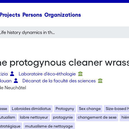
Projects
Persons
Organizations
Life history dynamics in the protogynous cleaner wrasse "Labroides dimidiatus"
the protogynous cleaner wras
tizia
Laboratoire d'éco-éthologie
edouan
Décanat de la faculté des sciences
 de Neuchâtel
asse
Labroides dimidiatus
Protogyny
Sex change
Size-based h
utualism
labre nettoyeur
protogynie
changement de sexe
hiér
stratégique
mutualisme de nettoyage