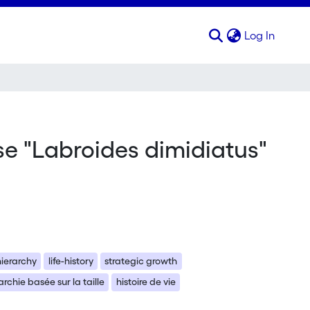
(curren
Log In
se "Labroides dimidiatus"
ierarchy
life-history
strategic growth
archie basée sur la taille
histoire de vie