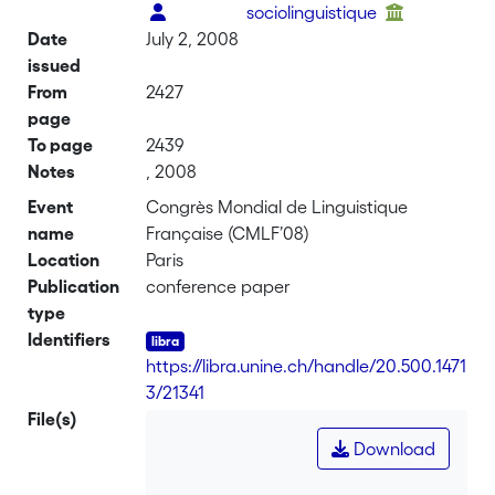
sociolinguistique
Date
July 2, 2008
issued
From
2427
page
To page
2439
Notes
, 2008
Event
Congrès Mondial de Linguistique
name
Française (CMLF’08)
Location
Paris
Publication
conference paper
type
Identifiers
https://libra.unine.ch/handle/20.500.1471
3/21341
File(s)
Download