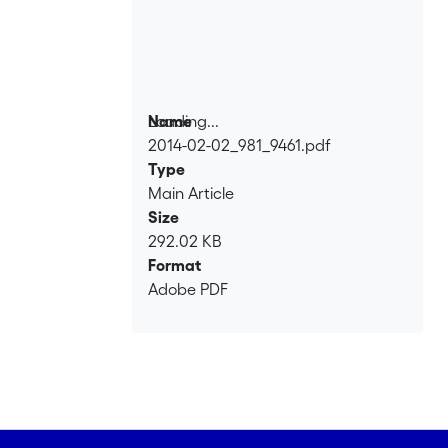
Loading...
Name
2014-02-02_981_9461.pdf
Loading...
Type
Main Article
Size
292.02 KB
Format
Adobe PDF