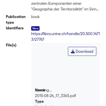
zentralen Komponenten einer
"Geographie der Territorialität" im Sinne
Claude Raffestins zusammenzuführen
Publication
book
und für den deutschen Sprachraum
type
zugänglich zu machen. Daraus eröffnet
Identifiers
sich nicht nur eine neue Sichtweise auf
https://libra.unine.ch/handle/20.500.1471
das Konzept der Territorialität als
3/27767
geographisches
File(s)
Betrachtungsprogramm zur
Download
Räumlichkeit sozialer Existenz. Die
kritische Rezeption Raffestins leistet
ebenfalls einen zentralen Beitrag zur
deutschen Raumdebatte der letzten
Jahre.
Loading...
Name
2015-08-24_17_3365.pdf
Loading...
Type