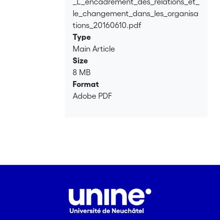
_L_encadrement_des_relations_et_
le_changement_dans_les_organisa
tions_20160610.pdf
Type
Main Article
Size
8 MB
Format
Adobe PDF