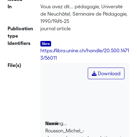
In
Vous avez dit... pédagogie, Université
de Neuchâtel, Séminaire de Pédagogie,
1990/19//6-25
Publication
journal article
type
Identifiers
https://libra.unine.ch/handle/20.500.1471
3/56011
File(s)
Download
Loading...
Name
Rousson_Michel_-
Loading...