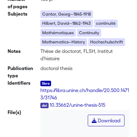
of pages
Subjects
Cantor, Georg--1845-1918
Hilbert, David--1862-1943
continuité
Mathématiques
Continuity
Mathematics--History
Hochschulschrift
Notes
Thèse de doctorat, FLSH, Institut
d'histoire
Publication
doctoral thesis
type
Identifiers
https://libra.unine.ch/handle/20.500.1471
3/31746
DOI
10.35662/unine-thesis-515
File(s)
Download