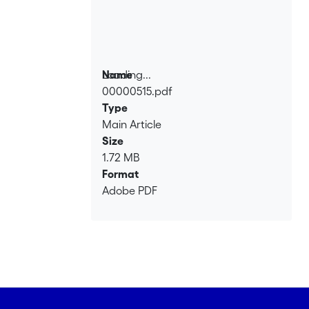
Loading...
Name
00000515.pdf
Loading...
Type
Main Article
Size
1.72 MB
Format
Adobe PDF