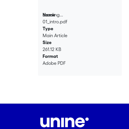
Loading...
Name
01_intro.pdf
Loading...
Type
Main Article
Size
261.12 KB
Format
Adobe PDF