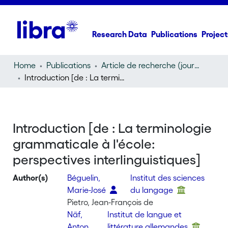
Research Data
Publications
Project
Home
Publications
Article de recherche (journal article)
Introduction [de : La terminologie grammaticale à l'école: perspectives interlinguistiques]
Introduction [de : La terminologie
grammaticale à l'école:
perspectives interlinguistiques]
Author(s)
Béguelin,
Institut des sciences
Marie-José
du langage
Pietro, Jean-François de
Näf,
Institut de langue et
Anton
littérature allemandes