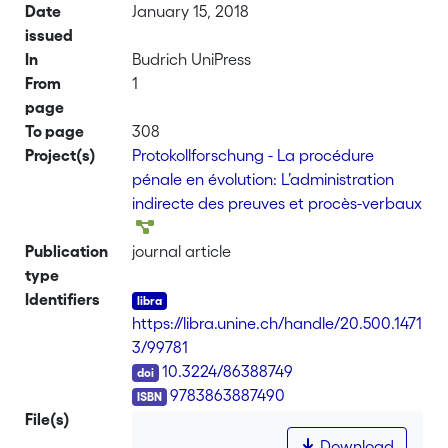
Date
January 15, 2018
issued
In
Budrich UniPress
From
1
page
To page
308
Project(s)
Protokollforschung - La procédure
pénale en évolution: L’administration
indirecte des preuves et procès-verbaux
Publication
journal article
type
Identifiers
https://libra.unine.ch/handle/20.500.1471
3/99781
DOI
10.3224/86388749
ISBN
9783863887490
File(s)
Download