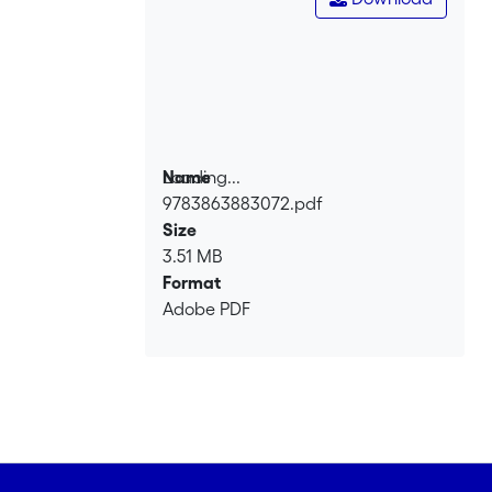
Loading...
Name
9783863883072.pdf
Loading...
Size
3.51 MB
Format
Adobe PDF